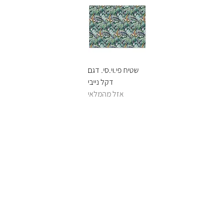
שטיח פי.וי.סי. דגם
דקל נייבי
אזל מהמלאי