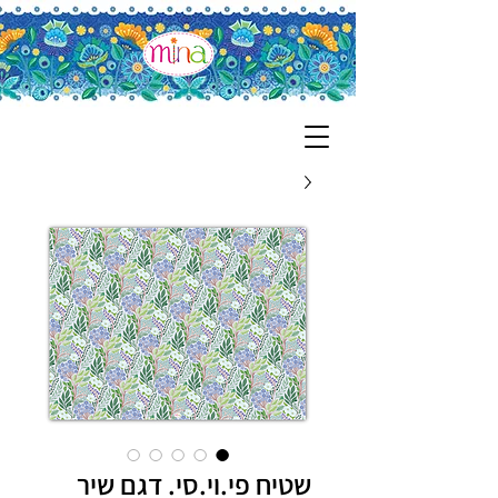
שטיח פי.וי.סי. דגם שיר