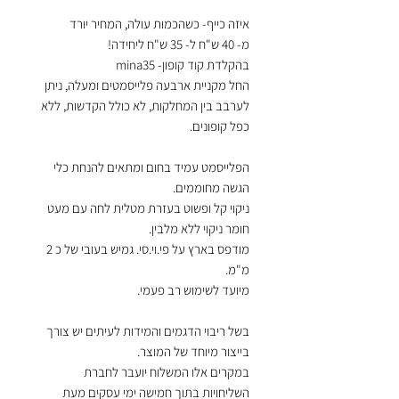
איזה כייף- כשהכמות עולה, המחיר יורד
מ- 40 ש"ח ל- 35 ש"ח ליחידה!
בהקלדת קוד קופון- mina35
החל מקניית ארבעה פלייסמטים ומעלה, ניתן
לערבב בין המחלקות, לא כולל הקדשות, ללא
כפל קופונים.
הפלייסמט עמיד בחום ומתאים להנחת כלי
הגשה מחוממים.
ניקוי קל ופשוט בעזרת מטלית לחה עם מעט
חומר ניקוי ללא מלבין.
מודפס בארץ על פי.וי.סי. גמיש בעובי של כ 2
מ"מ.
מיועד לשימוש רב פעמי.
בשל ריבוי הדגמים והמידות לעיתים יש צורך
בייצור מיוחד של המוצר.
במקרים אלו המשלוח יועבר לחברת
השליחויות בתוך חמישה ימי עסקים מעת