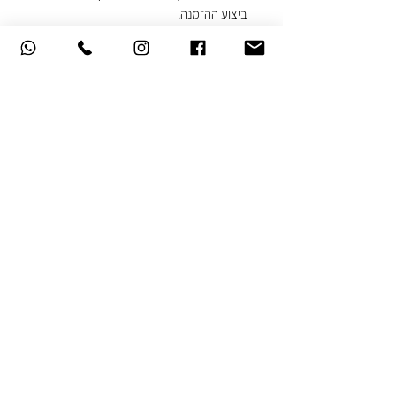
ביצוע ההזמנה.
ההפצה ע"י חברת השליחויות מתבצעת בתוך
שלושה ימי עסקים.
אודות
תקנון האתר
, משלוחים והחזרות