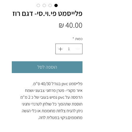
פלייסמט פי.וי.סי- דגם רוז
מחיר
כמות
*
הוספה לסל
פלייסמט pvc בגודל 40/30 ס"מ.
איור מקורי- פטרן פרחוני צבעוני ושמח
הדפסה על pvc גמיש בעובי של כ 2 מ"מ
תוספת שתהפוך כל שולחן לטרנדי וחגיגי
ניתן להניח צלחת מחוממת או כלי הגשה
מחוממים.ניקוי במטלית לחה.