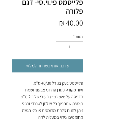
פלייסמט פי.וי.סי- דגם
פלורה
מחיר
כמות
*
עדכנו אותי כשחוזר למלאי
פלייסמט pvc בגודל 40/30 ס"מ.
איור מקורי- פטרן פרחוני צבעוני ושמח
הדפסה על pvc גמיש בעובי של כ 2 מ"מ
תוספת שתהפוך כל שולחן לטרנדי וחגיגי
ניתן להניח צלחת מחוממת או כלי הגשה
מחוממים. ניקוי במטלית לחה.