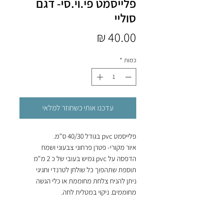
פלייסמט פי.וי.סי- דגם
סוליי
מחיר
כמות
*
עדכנו אותי כשחוזר למלאי
פלייסמט pvc בגודל 40/30 ס"מ.
איור מקורי- פטרן פרחוני צבעוני ושמח
הדפסה על pvc גמיש בעובי של כ 2 מ"מ
תוספת שתהפוך כל שולחן לטרנדי וחגיגי
ניתן להניח צלחת מחוממת או כלי הגשה
מחוממים. ניקוי במטלית לחה.