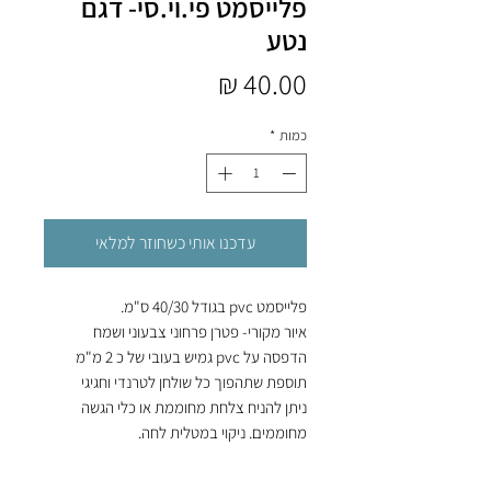
פלייסמט פי.וי.סי- דגם
נטע
מחיר
כמות
*
עדכנו אותי כשחוזר למלאי
פלייסמט pvc בגודל 40/30 ס"מ.
איור מקורי- פטרן פרחוני צבעוני ושמח
הדפסה על pvc גמיש בעובי של כ 2 מ"מ
תוספת שתהפוך כל שולחן לטרנדי וחגיגי
ניתן להניח צלחת מחוממת או כלי הגשה
מחוממים. ניקוי במטלית לחה.