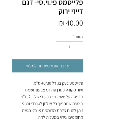
פלייסמט פי.וי.סי- דגם
דייזי ירוק
מחיר
כמות
*
עדכנו אותי כשחוזר למלאי
פלייסמט pvc בגודל 40/30 ס"מ.
איור מקורי- פטרן פרחוני צבעוני ושמח
הדפסה על pvc גמיש בעובי של כ 2 מ"מ
תוספת שתהפוך כל שולחן לטרנדי וחגיגי
ניתן להניח צלחת מחוממת או כלי הגשה
מחוממים. ניקוי במטלית לחה.