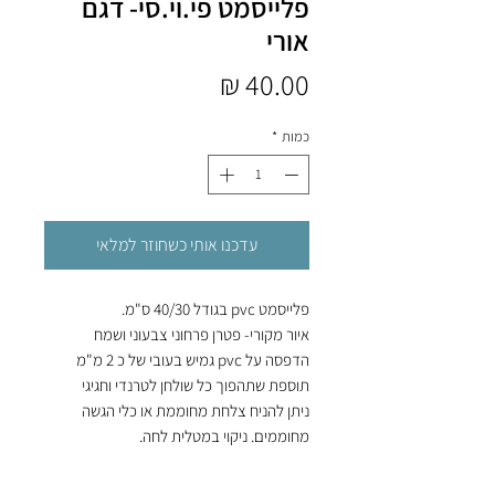
פלייסמט פי.וי.סי- דגם
אורי
מחיר
כמות
*
עדכנו אותי כשחוזר למלאי
פלייסמט pvc בגודל 40/30 ס"מ.
איור מקורי- פטרן פרחוני צבעוני ושמח
הדפסה על pvc גמיש בעובי של כ 2 מ"מ
תוספת שתהפוך כל שולחן לטרנדי וחגיגי
ניתן להניח צלחת מחוממת או כלי הגשה
מחוממים. ניקוי במטלית לחה.