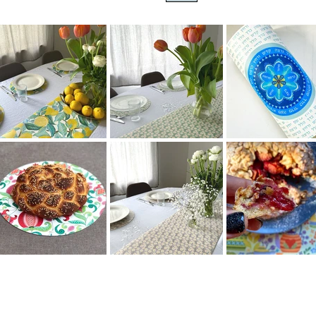
כיסוי חלה בעיצוב מקורי, גודל- 41/51 ס"מ
100% מיוצר בארץ.
מודפס על בד איכותי עם מעט ברק.
כביסה עדינה במכונה, עד 30 מעלות. ייבוש בצל.
יש גם ראנר ופלייסמט באותו העיצוב לשולחן חגיגי ומע