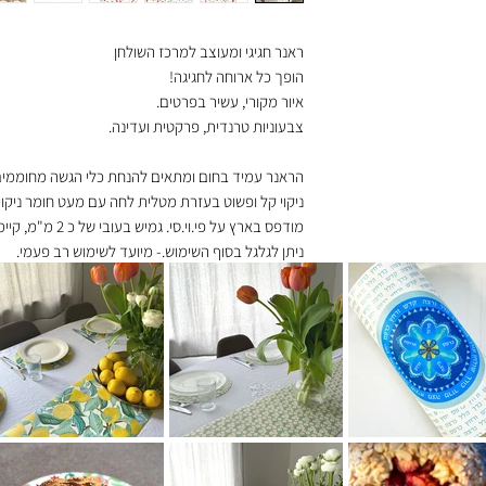
ראנר חגיגי ומעוצב למרכז השולחן
הופך כל ארוחה לחגיגה!
איור מקורי, עשיר בפרטים.
צבעוניות טרנדית, פרקטית ועדינה.
הראנר עמיד בחום ומתאים להנחת כלי הגשה מחוממים
ניקוי קל ופשוט בעזרת מטלית לחה עם מעט חומר ניקוי 
מודפס בארץ על פי.וי.סי. גמיש בעובי של כ 2 מ"מ, קיימים מספר גדלים לבחירתכם.
ניתן לגלגל בסוף השימוש.- מיועד לשימוש רב פעמי.
בשל ריבוי הדגמים והמידות לעיתים יש צורך בייצור מי
במקרים אלו המשלוח יועבר לחברת השליחויות בתוך ח
ההפצה ע"י חברת השליחויות מתבצעת בתוך שלושה ימ