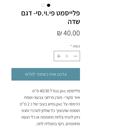
פלייסמט פי.וי.סי- דגם
שדה
מחיר
כמות
*
עדכנו אותי כשחוזר למלאי
פלייסמט pvc בגודל 40/30 ס"מ.
איור מקורי- פטרן פרחוני צבעוני ושמח
הדפסה על pvc גמיש בעובי של כ 2 מ"מ
תוספת שתהפוך כל שולחן לטרנדי וחגיגי
ניתן להניח צלחת מחוממת או כלי הגשה
מחוממים. ניקוי במטלית לחה.